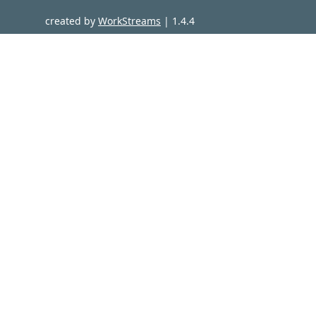
created by
WorkStreams
|
1.4.4